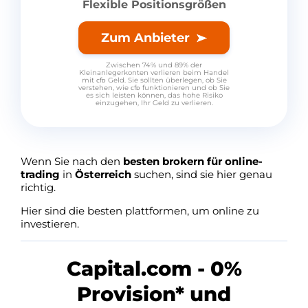
Flexible Positionsgrößen
Zum Anbieter
Zwischen 74% und 89% der
Kleinanlegerkonten verlieren beim Handel
mit ᴄfᴅ Geld. Sie sollten überlegen, ob Sie
verstehen, wie ᴄfᴅ funktionieren und ob Sie
es sich leisten können, das hohe Risiko
einzugehen, Ihr Geld zu verlieren.
Wenn Sie nach den
besten brokern für online-
trading
in
Österreich
suchen, sind sie hier genau
richtig.
Hier sind die besten plattformen, um online zu
investieren.
Capital.com - 0%
Provision* und