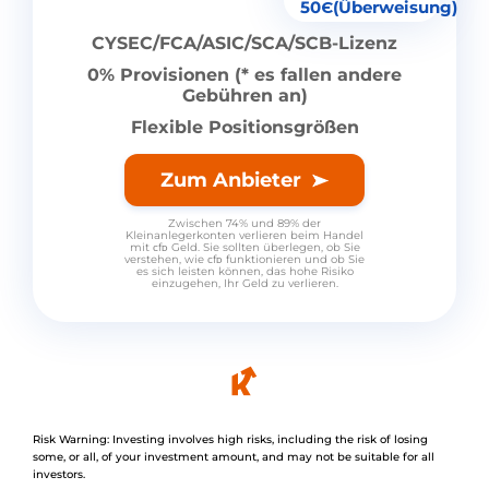
50Є(Überweisung)
CYSEC/FCA/ASIC/SCA/SCB-Lizenz
0% Provisionen (* es fallen andere
Gebühren an)
Flexible Positionsgrößen
Zum Anbieter
Zwischen 74% und 89% der
Kleinanlegerkonten verlieren beim Handel
mit ᴄfᴅ Geld. Sie sollten überlegen, ob Sie
verstehen, wie ᴄfᴅ funktionieren und ob Sie
es sich leisten können, das hohe Risiko
einzugehen, Ihr Geld zu verlieren.
Risk Warning: Investing involves high risks, including the risk of losing
some, or all, of your investment amount, and may not be suitable for all
investors.