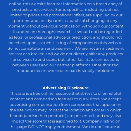
online, this website features information on a broad array of
products and services. Some specifics, including but not
limited to prices and promotional offers, are supplied by our
partners and are dynamic, capable of changing at any
moment without previous notification. Although our content
is founded on thorough research, it should not be regarded
as legal or professional advice or prediction, and should not
be relied upon as such. Listing of companies on this website
do not constitute an endorsement. We are not an investment
advisor or a broker, and we do not directly offer any products
or services to end users, but rather facilitate connections
between users and our partner platforms. Unauthorized
reproduction in whole or in part is strictly forbidden
Advertising Disclosure
This site is a free online resource that strives to offer helpful
content and comparison features to our visitors. We accept
advertising compensation from companies that appear on
the site, which may impact the location and order in which
brands (and/or their products) are presented, and may also
impact the score that is assigned to it. Company listing on
this page DO NOT imply endorsment. We do not feature all