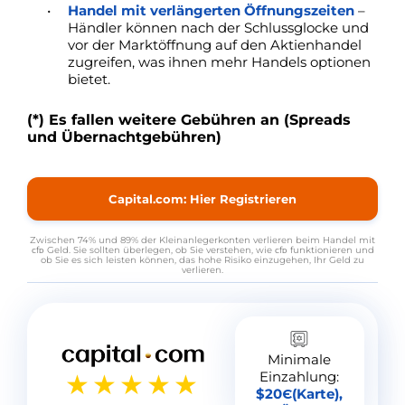
Handel mit verlängerten Öffnungszeiten
–
Händler können nach der Schlussglocke und
vor der Marktöffnung auf den Aktienhandel
zugreifen, was ihnen mehr Handels optionen
bietet.
(*) Es fallen weitere Gebühren an (Spreads
und Übernachtgebühren)
Capital.com: Hier Registrieren
Zwischen 74% und 89% der Kleinanlegerkonten verlieren beim Handel mit
ᴄfᴅ Geld. Sie sollten überlegen, ob Sie verstehen, wie ᴄfᴅ funktionieren und
ob Sie es sich leisten können, das hohe Risiko einzugehen, Ihr Geld zu
verlieren.
Minimale
Einzahlung:
$20Є(Karte),